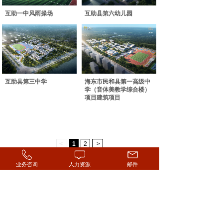
互助一中风雨操场
互助县第六幼儿园
互助县第三中学
海东市民和县第一高级中
学（音体美教学综合楼）
项目建筑项目
<
1
2
>
业务咨询
人力资源
邮件
联系地址：青海省西宁市城西区昆仑路建工大厦
No. 28 Kunlun Rd. Chengxi Xining Qinghai
联系邮箱：qhchuangxingczx@163.com