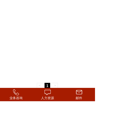
<
1
>
业务咨询
人力资源
邮件
联系地址：青海省西宁市城西区昆仑路建工大厦
No. 28 Kunlun Rd. Chengxi Xining Qinghai
联系邮箱：qhchuangxingczx@163.com