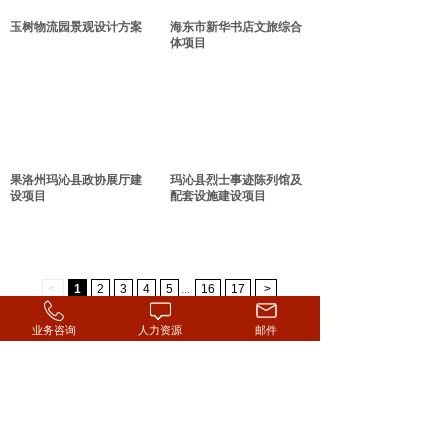
玉树物流园景观设计方案
海东市新华书店文旅综合
体项目
果洛州玛沁县政协展厅建
玛沁县烈士事迹陈列馆及
设项目
配套设施建设项目
<
1
2
3
4
5
...
16
17
>
业务咨询
人力资源
邮件
联系地址：青海省西宁市城西区昆仑路建工大厦
No. 28 Kunlun Rd. Chengxi Xining Qinghai
联系邮箱：qhchuangxingczx@163.com