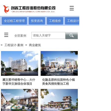
全过程工程管理
投资咨询
工程造价
工程设计
全部案例
≡
工程设计-案例
≡
商业建筑
藏文图书销售中心---大什
化隆县群科拉面特色小镇
字新华文旅综合体项目
美食风情街整治工程