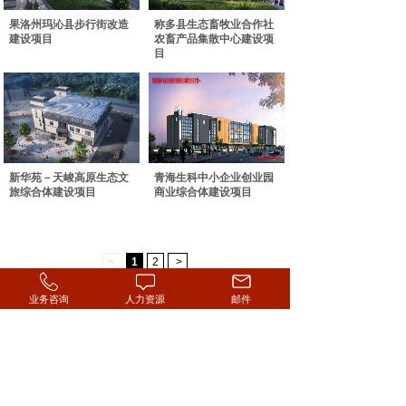
果洛州玛沁县步行街改造
称多县生态畜牧业合作社
建设项目
农畜产品集散中心建设项
目
新华苑－天峻高原生态文
青海生科中小企业创业园
旅综合体建设项目
商业综合体建设项目
<
1
2
>
业务咨询
人力资源
邮件
联系地址：青海省西宁市城西区昆仑路建工大厦
No. 28 Kunlun Rd. Chengxi Xining Qinghai
联系邮箱：qhchuangxingczx@163.com