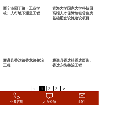
西宁市园丁路（工业学
青海大学国家大学科技园
校）人行地下通道工程
高端人才保障性租赁住房
基础配套设施建设项目
囊谦县香达镇香龙路整治
囊谦县香达镇香达西街、
工程
香达东街整治工程
<
1
2
3
>
业务咨询
人力资源
邮件
联系地址：青海省西宁市城西区昆仑路建工大厦
No. 28 Kunlun Rd. Chengxi Xining Qinghai
联系邮箱：qhchuangxingczx@163.com