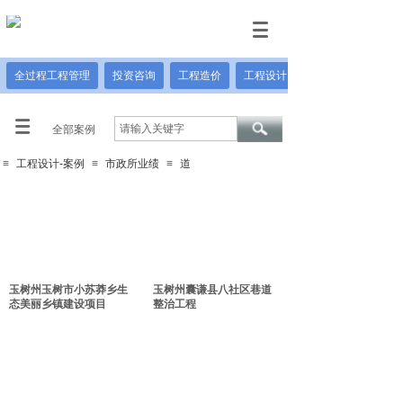
全过程工程管理
投资咨询
工程造价
工程设计
全部案例
≡
工程设计-案例
≡
市政所业绩
≡
道
玉树州玉树市小苏莽乡生
玉树州囊谦县八社区巷道
态美丽乡镇建设项目
整治工程