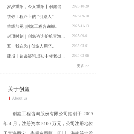
2025-10-29
岁岁重阳，今又重阳丨创鑫咨...
2025-09-10
致敬工程路上的 “引路人”...
2025-11-13
荣耀加冕 |创鑫工程咨询蝉...
2025-09-01
封顶时刻｜创鑫咨询护航青海...
2025-05-01
五一我在岗 | 创鑫人用坚...
2025-03-06
捷报丨创鑫咨询成功中标老挝...
更多 >>
关于创鑫
About us
创鑫工程咨询股份有限公司始创于
2009
年 4 月，注册资本 5100 万元，公司注册地位
于青海西宁，先后在西藏、四川
、海南
等地设